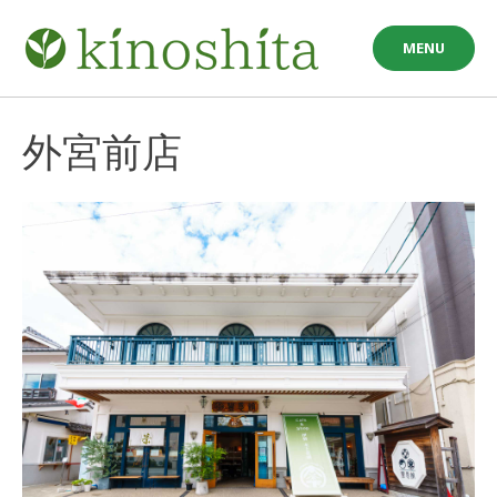
Skip
to
MENU
content
外宮前店