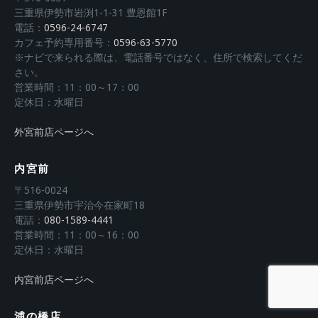
三重県伊勢市岩渕1-1-31 豊恩館1F
電話：
0596-24-6747
カフェ予約専用番号：
0596-63-5770
※ナビで来られる際は、電話番号ではなく、住所で検索してくだ
さい。
営業時間：11：00～17：00
定休日：水曜日
外宮前店ページへ
内宮前
〒516-0024
三重県伊勢市宇治今在家町18
電話：
080-1589-4441
営業時間：11：00～16：00
定休日：水曜日
内宮前店ページへ
浦の橋店