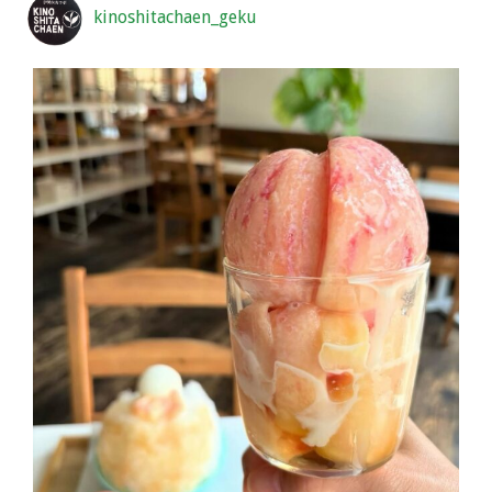
kinoshitachaen_geku