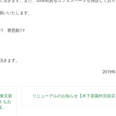
て頂きます。また、20席程あるカフェスペースも併設しており
願いいたします。
31 豊恩館1Ｆ
頂きます。
2019
東京新
リニューアルのお知らせ【木下茶園外宮前店
イトもお
園」