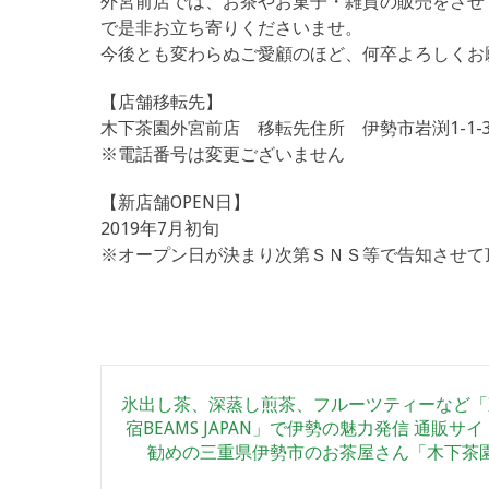
外宮前店では、お茶やお菓子・雑貨の販売をさせ
で是非お立ち寄りくださいませ。
今後とも変わらぬご愛顧のほど、何卒よろしくお
【店舗移転先】
木下茶園外宮前店 移転先住所 伊勢市岩渕1-1-
※電話番号は変更ございません
【新店舗OPEN日】
2019年7月初旬
※オープン日が決まり次第ＳＮＳ等で告知させて
Post
氷出し茶、深蒸し煎茶、フルーツティーなど「
navigation
宿BEAMS JAPAN」で伊勢の魅力発信 通販サ
勧めの三重県伊勢市のお茶屋さん「木下茶