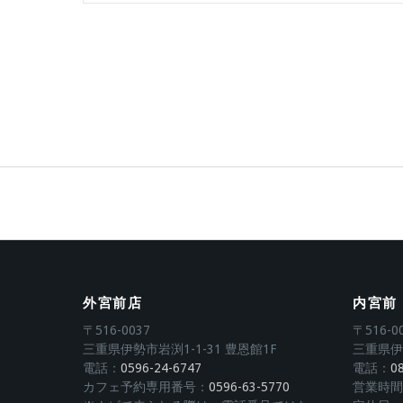
外宮前店
内宮前
〒516-0037
〒516-0
三重県伊勢市岩渕1-1-31 豊恩館1F
三重県伊
電話：
0596-24-6747
電話：
0
カフェ予約専用番号：
0596-63-5770
営業時間：