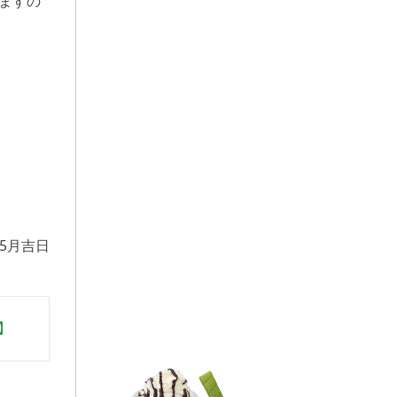
ますの
年5月吉日
】