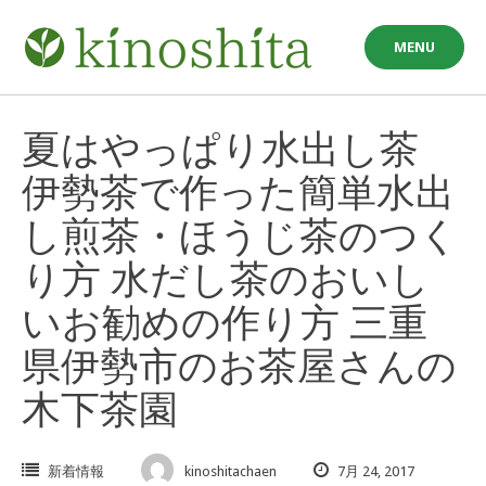
Skip
to
MENU
content
夏はやっぱり水出し茶
伊勢茶で作った簡単水出
し煎茶・ほうじ茶のつく
り方 水だし茶のおいし
いお勧めの作り方 三重
県伊勢市のお茶屋さんの
木下茶園
新着情報
kinoshitachaen
7月 24, 2017