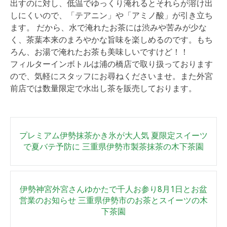
出すのに対し、低温でゆっくり淹れるとそれらが溶け出
しにくいので、「テアニン」や「アミノ酸」が引き立ち
ます。 だから、水で淹れたお茶には渋みや苦みが少な
く、茶葉本来のまろやかな旨味を楽しめるのです。もち
ろん、お湯で淹れたお茶も美味しいですけど！！
フィルターインボトルは浦の橋店で取り扱っております
ので、気軽にスタッフにお尋ねくださいませ。また外宮
前店では数量限定で水出し茶を販売しております。
Post
プレミアム伊勢抹茶かき氷が大人気 夏限定スイーツ
navigation
で夏バテ予防に 三重県伊勢市製茶抹茶の木下茶園
伊勢神宮外宮さんゆかたで千人お参り8月1日とお盆
営業のお知らせ 三重県伊勢市のお茶とスイーツの木
下茶園