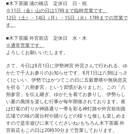
■木下茶園 浦の橋店 定休日 日・祝
※11日（金）山の日は17時まで臨時営業です。
12日（土）・14日（月）・15日（火）17時までの営業で
す。
■木下茶園 外宮前店 定休日 水・木
※通常営業です。
よろしくお願いいたします。
さて、今日は8月1日に伊勢神宮 外宮さんで行われる、ゆ
かたで千人お参りのお知らせです。8月1日は八朔(はっさ
く)といい、伊勢ではかつてこの日に五穀豊穣や無病息災
を祈る「八朔参宮」という習慣がありました。この「八
朔参宮」を伝え継ぎ、ゆかたを着てお参りし、伊勢らし
い夏の風情を楽しむ行事が毎年開催されております。夜
は灯篭の灯りが神路通り一帯を彩る神灯路や外宮前街路
広場での味の屋台村や踊りなどの様々な催しも楽しめま
すので是非遊びに来てくださいね♪もちろん木下茶園 外
宮前店もこの日は20時30分まで営業しております。