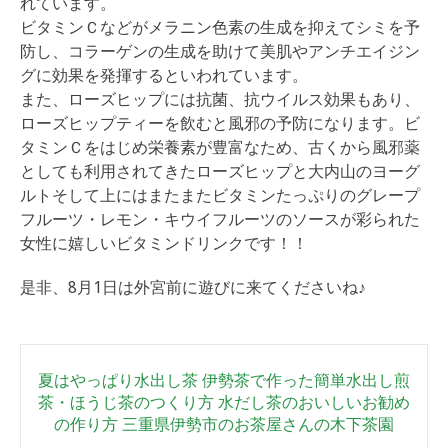
れています。
ビタミンＣなどがメラニン色素の生成を抑えてシミを予
防し、コラーゲンの生成を助けて美肌やアンチエイジン
グに効果を発揮するといわれています。
また、ローズヒップには抗菌、抗ウイルス効果もあり、
ローズヒップティーを飲むと風邪の予防になります。ビ
タミンＣをはじめ栄養素が豊富なため、古くから風邪薬
としても利用されてきたローズヒップと大内山のヨーグ
ルトそして上にはまたまたビタミンたっぷりのグレープ
フルーツ・レモン・キウイフルーツのソースが彩られた
女性に嬉しいビタミンドリンクです！！
是非、8月1日は外宮前に遊びに来てくださいね♪
Post
夏はやっぱり水出し茶 伊勢茶で作った簡単水出し煎
navigation
茶・ほうじ茶のつくり方 水だし茶のおいしいお勧め
の作り方 三重県伊勢市のお茶屋さんの木下茶園