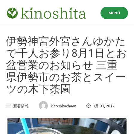
Skip
to
MENU
content
伊勢神宮外宮さんゆかた
で千人お参り8月1日とお
盆営業のお知らせ 三重
県伊勢市のお茶とスイー
ツの木下茶園
新着情報
kinoshitachaen
7月 31, 2017